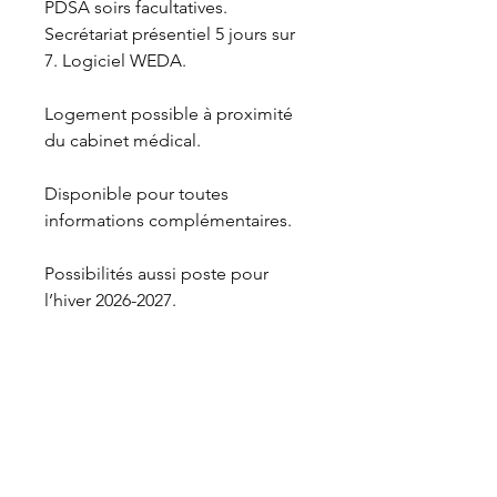
PDSA soirs facultatives.
Secrétariat présentiel 5 jours sur 
7. Logiciel WEDA.
Logement possible à proximité 
du cabinet médical.
Disponible pour toutes 
informations complémentaires.
Possibilités aussi poste pour 
l’hiver 2026-2027.
Contact : Dr OLLIVIER Pauline. 
04.79.07.92.12. // 
ollivierp.cm@gmail.com