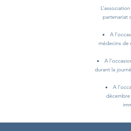
L’associatio
partenariat
A l’occa
médecins de m
A l’occasio
durant la journ
A l’occ
décembre u
imm