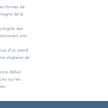
tes formes de
ntagne de la
 congrès des
réunissant une
enue d’un stand
une vingtaine de
isons début
ins sur les
mes.