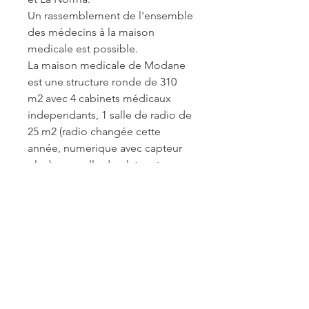
Un rassemblement de l'ensemble 
des médecins à la maison 
medicale est possible.
La maison medicale de Modane 
est une structure ronde de 310 
m2 avec 4 cabinets médicaux 
independants, 1 salle de radio de 
25 m2 (radio changée cette 
année, numerique avec capteur 
plan), une salle de platre et une 
pièce de repos.
Un projet de MSP est en cours et 
prévue pour 2028.
Le rachat d'une part à la maison 
medicale est d'environ 1200 
euros.
Pas de rachat pour le cabinet 
individuel