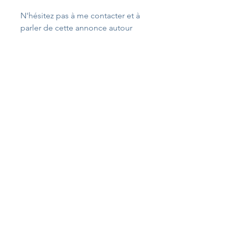
N'hésitez pas à me contacter et à 
parler de cette annonce autour 
de vous.
Dr Flora Clausier
Cabinet médical du Queyras
227 rue St Jacques
05470 Aiguilles
06 75 20 08 52
f.clausier@queyrasmed.fr
0
355
Rédigez un commentaire...
À propos
Publiez vos annonces ici. Toutes