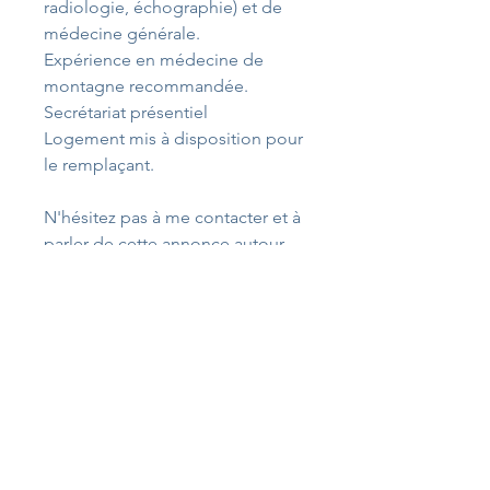
radiologie, échographie) et de 
médecine générale.
Expérience en médecine de 
montagne recommandée.
Secrétariat présentiel
Logement mis à disposition pour 
le remplaçant.
N'hésitez pas à me contacter et à 
parler de cette annonce autour 
de vous.
Dr Flora Clausier
Cabinet médical du Queyras
227 rue St Jacques
05470 Aiguilles
06 75 20 08 52
04 92 48 49 30