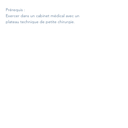
Prérequis :
Exercer dans un cabinet médical avec un 
plateau technique de petite chirurgie.
Objectifs : 
À l’issue de la formation, le participant sera 
capable de citer trois indications de 
biopsies cutanées, d’expliquer le déroulé 
d’une biopsie cutanée, de citer deux 
complications de suture; d’expliquer le 
déroulé d’une suture.
Lire plus >
©2025 MEDECINS DE
MONTAGNE. TOUS DROITS