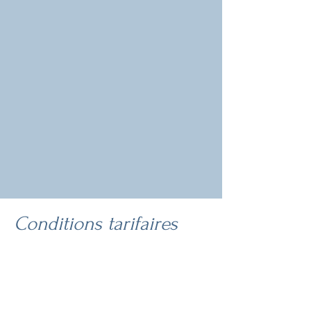
Conditions tarifaires
Membre actif
(médecin généraliste installé ou
médecin remplaçant dans une